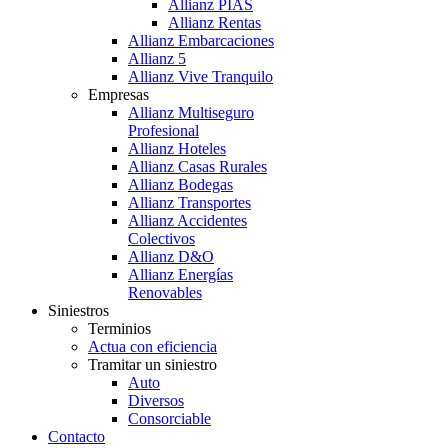
Allianz PIAS
Allianz Rentas
Allianz Embarcaciones
Allianz 5
Allianz Vive Tranquilo
Empresas
Allianz Multiseguro
Profesional
Allianz Hoteles
Allianz Casas Rurales
Allianz Bodegas
Allianz Transportes
Allianz Accidentes
Colectivos
Allianz D&O
Allianz Energías
Renovables
Siniestros
Terminios
Actua con eficiencia
Tramitar un siniestro
Auto
Diversos
Consorciable
Contacto