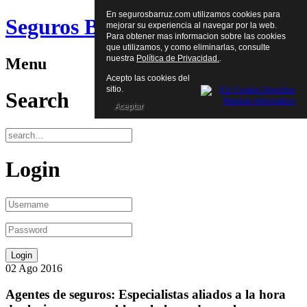
En segurosbarruz.com utilizamos cookies para
Seguros Barruz
mejorar su experiencia al navegar por la web.
Para obtener mas informacion sobre las cookies
que utilizamos, y como eliminarlas, consulte
nuestra
Política de Privacidad.
.
Menu
Acepto las cookies del
sitio.
Search
Aceptar
Login
02
Ago
2016
Agentes de seguros: Especialistas aliados a la hora