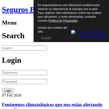
En segurosbarruz.com utilizamos cookies para
Seguros Barruz
mejorar su experiencia al navegar por la web.
Para obtener mas informacion sobre las cookies
que utilizamos, y como eliminarlas, consulte
nuestra
Política de Privacidad.
.
Menu
Acepto las cookies del
sitio.
Search
Aceptar
Login
07
Feb
2018
Fenómenos climatológicos que nos están afectando