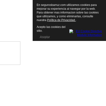
En segurosbarruz.com utilizamos cookies para
mejorar su experiencia al navegar por la web.
Para obtener mas informacion sobre las cookies
que utilizamos, y como eliminarlas, consulte
nuestra
Política de Privacidad.
.
Acepto las cookies del
sitio.
Aceptar