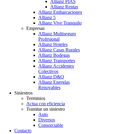
Allianz PIAS
Allianz Rentas
Allianz Embarcaciones
Allianz 5
Allianz Vive Tranquilo
Empresas
Allianz Multiseguro
Profesional
Allianz Hoteles
Allianz Casas Rurales
Allianz Bodegas
Allianz Transportes
Allianz Accidentes
Colectivos
Allianz D&O
Allianz Energías
Renovables
Siniestros
Terminios
Actua con eficiencia
Tramitar un siniestro
Auto
Diversos
Consorciable
Contacto